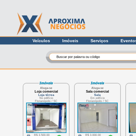
Veículos
Imóveis
Serviços
Evento
Aluga-se
Aluga-se
Loja comercial
Sala comercial
Loja térrea
Sala
No edifício
Em edifício
Florianópolis / SC
Florianópolis / SC
R$ 3.500,00
R$ 3.000,00