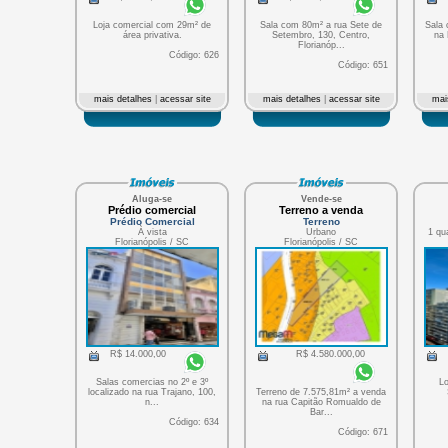
Loja comercial com 29m² de
Sala com 80m² a rua Sete de
Sala 
área privativa.
Setembro, 130, Centro,
na 
Florianóp...
Código: 626
Código: 651
mais detalhes
|
acessar site
mais detalhes
|
acessar site
mai
Aluga-se
Vende-se
Prédio comercial
Terreno a venda
Prédio Comercial
Terreno
À vista
Urbano
1 qu
Florianópolis / SC
Florianópolis / SC
R$ 14.000,00
R$ 4.580.000,00
Salas comercias no 2º e 3º
Lo
localizado na rua Trajano, 100,
Terreno de 7.575,81m² a venda
n...
na rua Capitão Romualdo de
Bar...
Código: 634
Código: 671